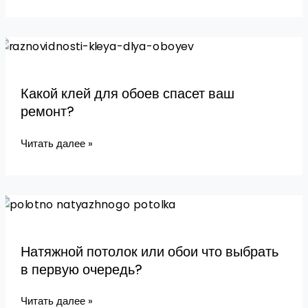
может
нарадоваться
Какой
клей
для
Какой клей для обоев спасет ваш
обоев
ремонт?
спасет
ваш
Читать далее »
ремонт?
Натяжной
потолок
или
Натяжной потолок или обои что выбрать
обои
в первую очередь?
что
выбрать
Читать далее »
в