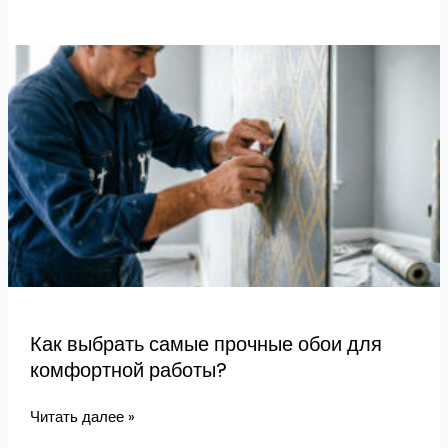
Как
выбрать
самые
прочные
обои
для
комфортной
работы?
Как выбрать самые прочные обои для
комфортной работы?
Читать далее »