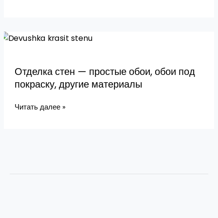
первую
очередь?
Отделка
стен
—
Отделка стен — простые обои, обои под
простые
покраску, другие материалы
обои,
обои
Читать далее »
под
покраску,
другие
материалы