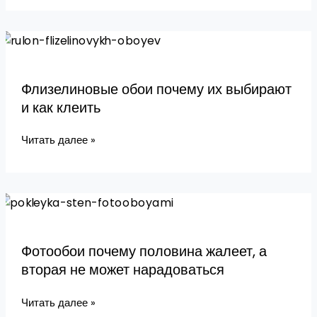
Флизелиновые
обои
почему
Флизелиновые обои почему их выбирают
их
и как клеить
выбирают
и
Читать далее »
как
клеить
Фотообои
почему
половина
Фотообои почему половина жалеет, а
жалеет,
вторая не может нарадоваться
а
вторая
Читать далее »
не