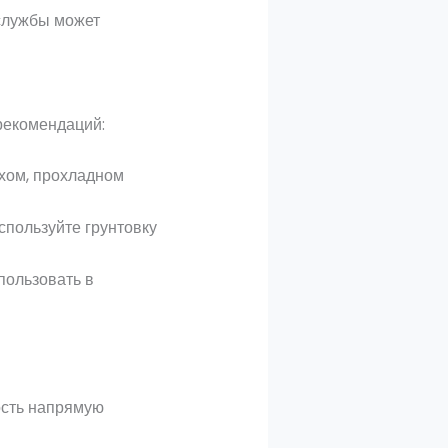
службы может
рекомендаций:
ухом, прохладном
спользуйте грунтовку
пользовать в
ость напрямую