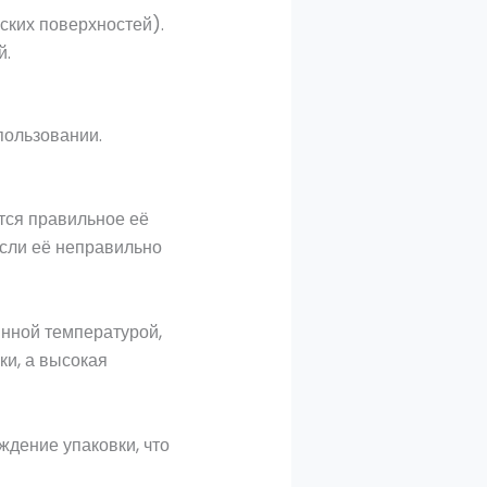
ских поверхностей).
й.
пользовании.
тся правильное её
если её неправильно
нной температурой,
ки, а высокая
дение упаковки, что