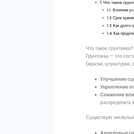
Что такое грун
Влияние усл
Срок хране
Как долго 
Как продли
Что такое грунтовка?
Грунтовка — это сос
(краски, штукатурки,
Улучшение сц
Укрепление п
Снижение вп
распределить к
Существует несколько
Акриловые гр