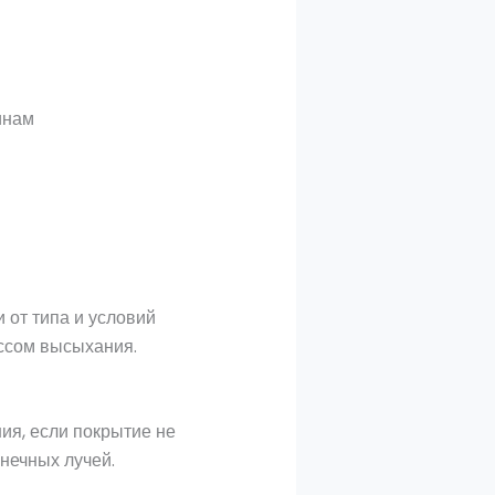
инам
 от типа и условий
ссом высыхания.
ия, если покрытие не
нечных лучей.