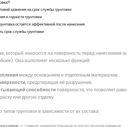
товка?
овий хранения на срок службы грунтовки
ния и годности грунтовки
грунтовка остаётся эффективной после нанесения
ть срок службы грунтовки
тав, который наносится на поверхность перед нанесением о
 обоев). Она выполняет несколько функций:
епления
между основанием и отделочным материалом.
оверхности
, предотвращая её разрушение.
итывающей способности
поверхности, что позволяет рав
раску или другую отделку.
 типов грунтовок в зависимости от их состава:
унтовки
— самые универсальные и часто используемые.