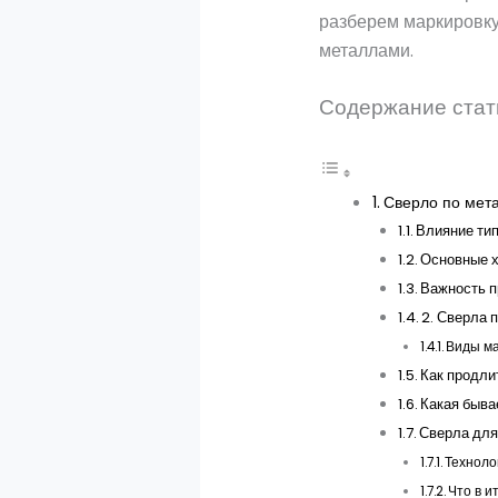
разберем маркировку
металлами.
Содержание стат
Сверло по метал
Влияние тип
Основные х
Важность п
2. Сверла 
Виды ма
Как продли
Какая быва
Сверла для
Техноло
Что в и