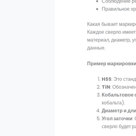
Соблюдение ре
Правильное хра
Какая бывает маркир
Каждое сверло имеет 
материал, диаметр, у
данные.
Пример маркировк
HSS
: Это стан
TiN
: Обозначе
Кобальтовое 
кобальта).
Диаметр и дл
Угол заточки
:
сверло будет р