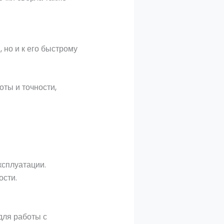
 но и к его быстрому
оты и точности,
ксплуатации.
ости.
для работы с