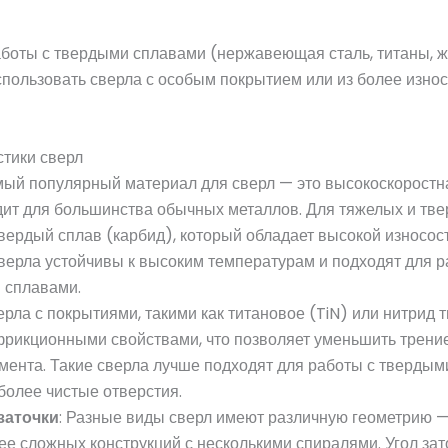
работы с твердыми сплавами (нержавеющая сталь, титаны,
пользовать сверла с особым покрытием или из более износ
тики сверл
мый популярный материал для сверл — это высокоскоростна
дит для большинства обычных металлов. Для тяжелых и тв
вердый сплав (карбид), который обладает высокой износос
верла устойчивы к высоким температурам и подходят для р
 сплавами.
ерла с покрытиями, такими как титановое (TiN) или нитрид 
рикционными свойствами, что позволяет уменьшить трение
мента. Такие сверла лучше подходят для работы с твердым
более чистые отверстия.
заточки
: Разные виды сверл имеют различную геометрию —
е сложных конструкций с несколькими спиралями. Угол зат