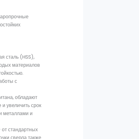
 жаропрочные
остойких
я сталь (HSS),
ердых материалов
тойкостью.
аботы с
титана, обладают
 и увеличить срок
и металлами и
 от стандартных
очки сверла также