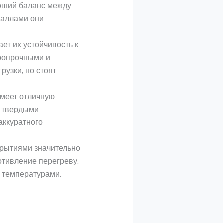
роший баланс между
таллами они
ает их устойчивость к
аропрочными и
узки, но стоят
имеет отличную
и твердыми
аккуратного
крытиями значительно
отивление перегреву.
 температурами.