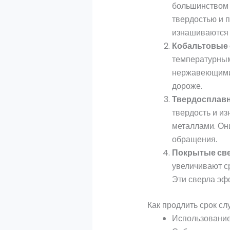
большинством 
твердостью и 
изнашиваются 
Кобальтовые 
температурным
нержавеющими 
дороже.
Твердосплав
твердость и из
металлами. Они
обращения.
Покрытые св
увеличивают с
Эти сверла эф
Как продлить срок с
Использование