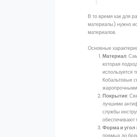
В то время как для 
материалы) нужно ис
материалов.
Основные характерис
Материал
: Са
которая подхо
используется т
Кобальтовые с
жаропрочными
Покрытие
: Св
лучшими антиф
службы инстру
обеспечивают 
Форма и угол 
прямых до боле