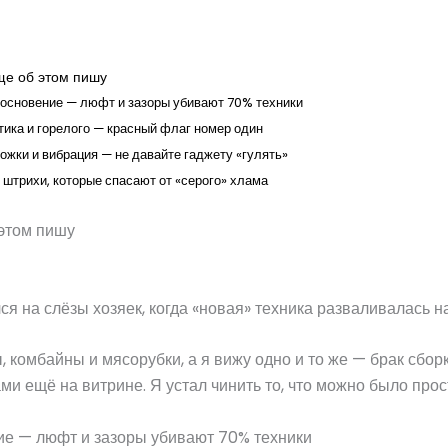
ще об этом пишу
косновение — люфт и зазоры убивают 70% техники
тика и горелого — красный флаг номер один
ножки и вибрация — не давайте гаджету «гулять»
штрихи, которые спасают от «серого» хлама
этом пишу
лся на слёзы хозяек, когда «новая» техника разваливалась н
 комбайны и мясорубки, а я вижу одно и то же — брак сбор
и ещё на витрине. Я устал чинить то, что можно было прост
е — люфт и зазоры убивают 70% техники