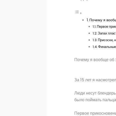
Почему я вооб
Первое при
Запах плас
Присоски, 
Финальные 
Почему я вообще об 
За 15 лет я насмотре
Люди несут блендеры,
было поймать пальцам
Первое прикосновени