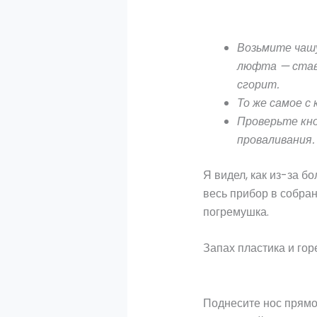
Возьмите чашу
люфта — ставь
сгорит.
То же самое с
Проверьте кно
проваливания.
Я видел, как из-за б
весь прибор в собра
погремушка.
Запах пластика и го
Поднесите нос прямо