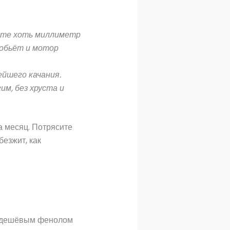
уете хоть миллиметр
зобьёт и мотор
ейшего качания.
м, без хруста и
а месяц. Потрясите
езжит, как
ет дешёвым фенолом