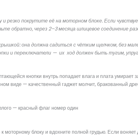
 и резко покрутите её на моторном блоке. Если чувств
те обратно, через 2–3 месяца шлицевое соединение ра
 крышкой: она должна садиться с чётким щелчком, без мал
пки и переключатели — их ход должен быть тугим, упруги
олтающейся кнопки внутрь попадает влага и плата умирает з
нном виде — качественный гаджет молчит, бракованный дреб
релого — красный флаг номер один
 к моторному блоку и вдохните полной грудью. Если воня