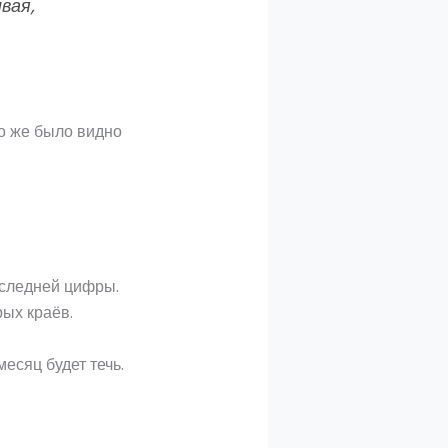
вая,
то же было видно
оследней цифры.
рых краёв.
есяц будет течь.