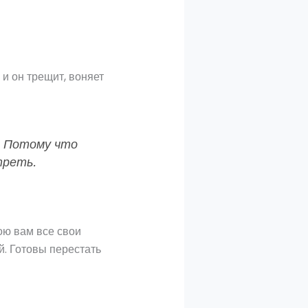
и он трещит, воняет
я. Потому что
треть.
ою вам все свои
й. Готовы перестать