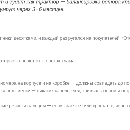
т и гудит как трактор — балансировка ротора кри
умрут через 3–6 месяцев.
ники десятками, и каждый раз ругался на покупателей: «Э
оторые спасают от «серого» хлама
номера на корпусе и на коробке — должны совпадать до п
и под светом — никаких капель клея, кривых зазоров и ост
ые резинки пальцем — если красятся или крошатся, через м