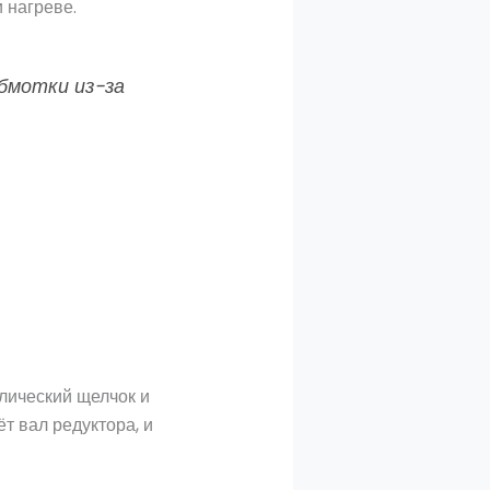
 нагреве.
обмотки из-за
лический щелчок и
т вал редуктора, и