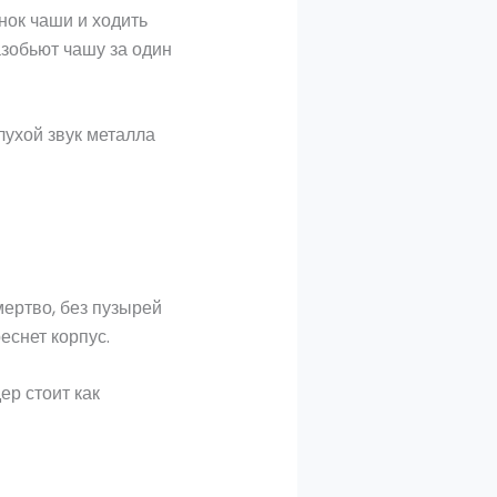
нок чаши и ходить
азобьют чашу за один
лухой звук металла
мертво, без пузырей
еснет корпус.
ер стоит как